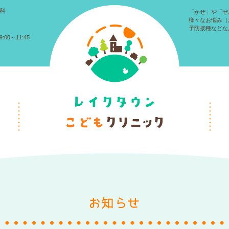
科
「かぜ」や「ぜ
様々なお悩み（
予防接種などな
:00～11:45