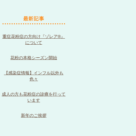
重症花粉症の方向け『ゾレア®』
について
花粉の本格シーズン開始
【感染症情報】インフル以外も
色々
成人の方も花粉症の診療を行って
います
新年のご挨拶