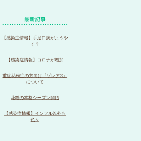
【感染症情報】手足口病がようや
く？
【感染症情報】コロナが増加
重症花粉症の方向け『ゾレア®』
について
花粉の本格シーズン開始
【感染症情報】インフル以外も
色々