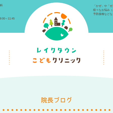
科
「かぜ」や「ぜ
様々なお悩み（
予防接種などな
:00～11:45