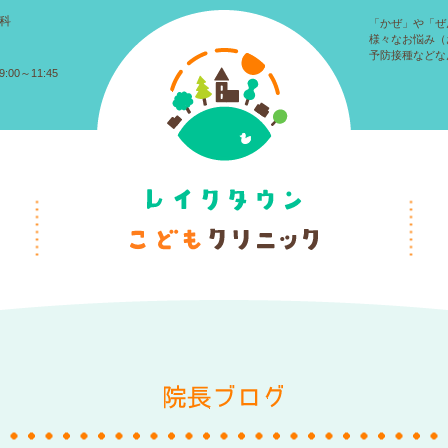
科
「かぜ」や「ぜ
様々なお悩み（
予防接種などな
:00～11:45