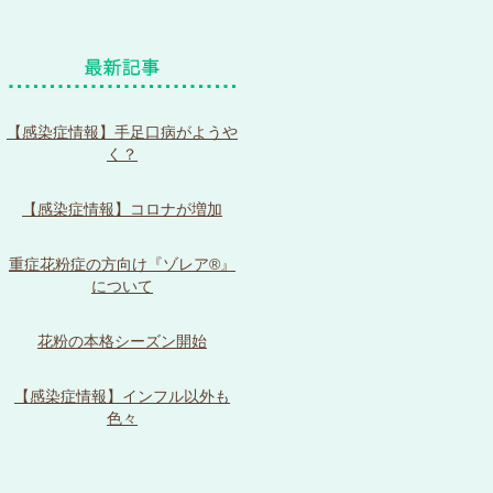
【感染症情報】手足口病がようや
く？
【感染症情報】コロナが増加
重症花粉症の方向け『ゾレア®』
について
花粉の本格シーズン開始
【感染症情報】インフル以外も
色々