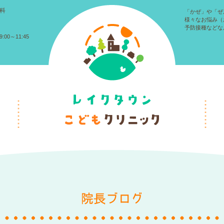
科
「かぜ」や「ぜ
様々なお悩み（
予防接種などな
:00～11:45