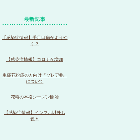
【感染症情報】手足口病がようや
く？
【感染症情報】コロナが増加
重症花粉症の方向け『ゾレア®』
について
花粉の本格シーズン開始
【感染症情報】インフル以外も
色々