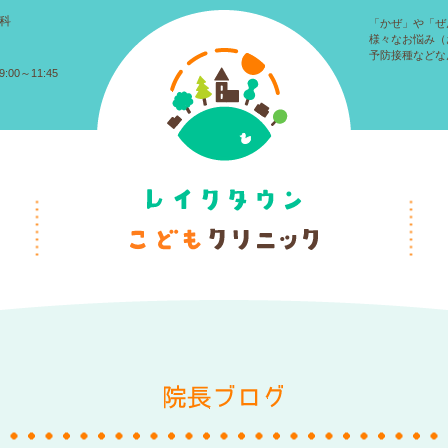
科
「かぜ」や「ぜ
様々なお悩み（
予防接種などな
:00～11:45