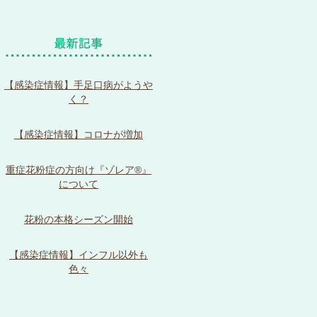
【感染症情報】手足口病がようや
く？
【感染症情報】コロナが増加
重症花粉症の方向け『ゾレア®』
について
花粉の本格シーズン開始
【感染症情報】インフル以外も
色々